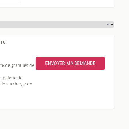
TTC
ette de granulés de
a palette de
elle surcharge de