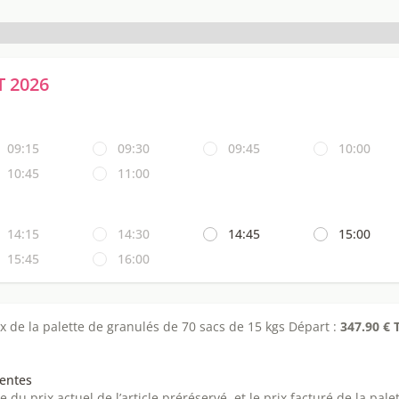
 2026
09:15
09:30
09:45
10:00
10:45
11:00
14:15
14:30
14:45
15:00
15:45
16:00
ix de la palette de granulés de 70 sacs de 15 kgs Départ :
347.90 € 
ventes
e du prix actuel de l’article préréservé, et le prix facturé de la pal