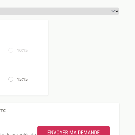
10:15
15:15
TTC
ette de granulés de