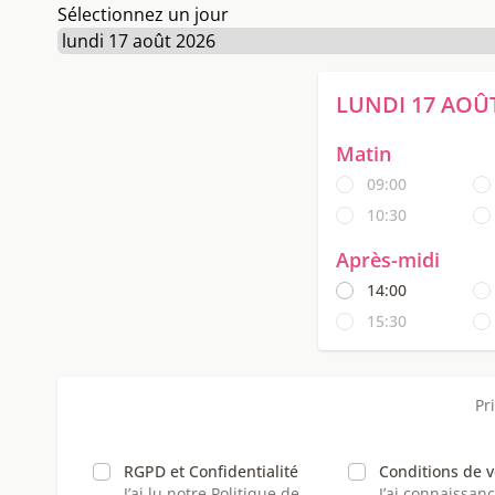
Sélectionnez un jour
LUNDI 17 AOÛT
matin
09:00
10:30
après-midi
14:00
15:30
Pr
RGPD et Confidentialité
Conditions de 
J’ai lu notre
Politique de
J’ai connaissanc